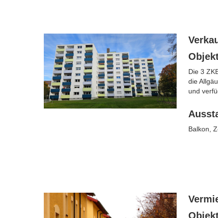
Verkau
Objek
Die 3 ZKB
die Allgä
und verfü
Ausst
Balkon, Z
Vermi
Objek