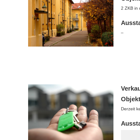
2 ZKB in 
Ausst
–
Verka
Objek
Derzeit k
Ausst