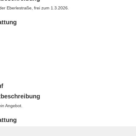
der Eberlestraße, frei zum 1.3.2026.
attung
uf
tbeschreibung
ein Angebot.
attung